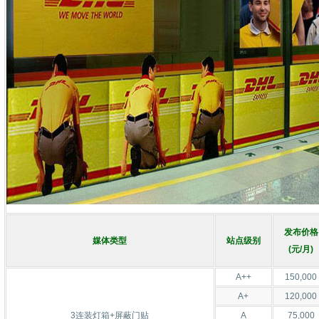
发布价格
媒体类型
站点级别
(元/月)
A++
150,000
A+
120,000
3连装灯箱+屏蔽门贴
A
75,000