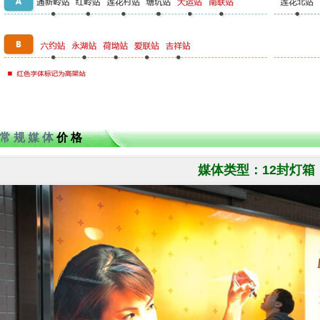
常 规 媒 体
价 格
媒体类型：12封灯箱