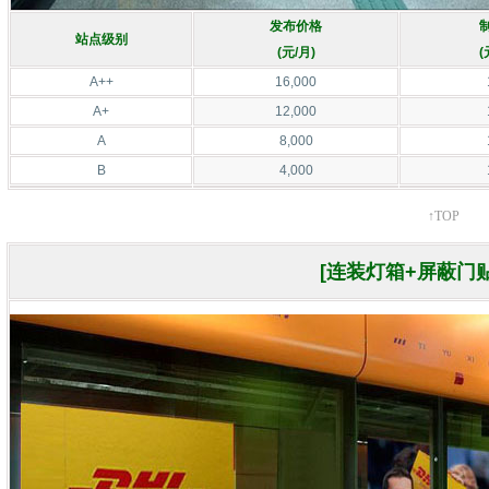
发布价格
站点级别
(元/月)
(
A++
16,000
A+
12,000
A
8,000
B
4,000
↑TOP
[连装灯箱+屏蔽门贴