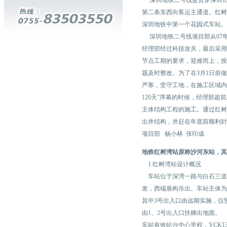
深圳地铁二号线是贯穿深圳市
第二条东西向客运主通道。红树
深圳地铁中第一个花园式车站。
深圳地铁二号线项目部从07年
经理部经过科技攻关，最后采用
节点工期的要求，迎难而上，按
题及时整改。为了在3月1日前做
严寒，坚守工地，在施工区域内
120天”序幕的时候，经理部超
主体结构工程的施工。通过红树
出井结构，并赶在年底前顺利封
项目部 杨小林 张印成
地铁红树湾站原称沙河东站，其
1.红树湾站设计概况
车站位于深湾一路与白石三道
发，西端盾构吊出。车站主体为地
其中3号出入口由远期实施，仅
由1、2号出入口扶梯出地面。
车站有效站台中心里程，YCK13+2