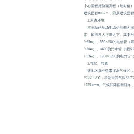
中心里程处轨面高程（绝对值）为-1
建筑面积8057？，附属建筑面积
2.周边环境
本车站站址场地原始地貌为海
带、辅道及人行道之下。其中对
0.65m）、550×350的电信管
0.50m）、φ600的污水管（埋深
1.53m）、1200×1200的电力管
3.气候、气象
该地区属亚热带湿润气候区，冬
气温14.3℃，极端最高气温38.
1755.4mm。气候和降雨量随