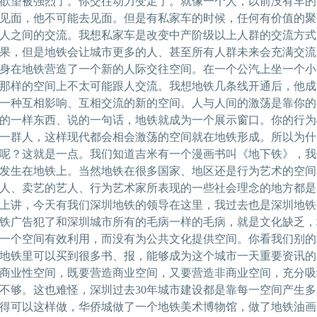
欲望被强烈了。你交往动力变足了。就像一个人，以前没有车的
见面，他不可能去见面。但是有私家车的时候，任何有价值的聚会
人之间的交流。我想私家车是改变中产阶级以上人群的交流方式
果，但是地铁会让城市更多的人、甚至所有人群未来会充满交流
身在地铁营造了一个新的人际交往空间。在一个公汽上坐一个小
那样的空间上不太可能跟人交流。我想地铁几条线开通后，他成
一种互相影响、互相交流的新的空间。人与人间的激荡是靠你的
的一样东西、说的一句话，地铁就成为一个展示窗口。你的行为
一群人，这样现代都会相会激荡的空间就在地铁形成。所以为什
呢？这就是一点。我们知道吉米有一个漫画书叫《地下铁》，我
发生在地铁上。当然地铁在很多国家、地区还是行为艺术的空间
人、卖艺的艺人、行为艺术家所表现的一些社会理念的地方都是
上讲，今天有我们深圳地铁的领导在这里，我过去也是深圳地铁
铁广告犯了和深圳城市所有的毛病一样的毛病，就是文化缺乏，
一个空间有效利用，而没有为公共文化提供空间。你看我们别的
地铁里可以买到很多书、报，能够成为这个城市一天重要资讯的
商业性空间，既要营造商业空间，又要营造非商业空间，充分吸
不够。这也难怪，深圳过去30年城市建设都是靠每一空间产生
得可以这样做，华侨城做了一个地铁美术博物馆，做了地铁油画