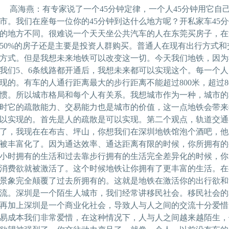
高海燕：有专家说了一个45分钟定律，一个人45分钟用它自
市。我们在座每一位你的45分钟到达什么地方呢？开私家车45
的地方不同。很难说一个天天坐公共汽车的人在东莞买房子，在
50%的房子还是主要是投资人群购买。普通人在现有出行方式
方式。但是我想未来地铁可以改变这一切。今天我们地铁，因为
我们5、6条线路都开通后，我想未来都可以实现这个。每一个
现的。有车的人通行距离最大的步行距离不能超过800米，超过
惯。所以城市格局和每个人有关系。我想城市作为一种，城市的
时它的疏散能力、交易能力也是城市的价值，这一点地铁会带来
以实现的。首先是人的疏散是可以实现。第二个观点，轨道交通
了，我现在在布吉、坪山，你想我们在深圳地铁馆泡个酒吧，他
被丰富化了。因为通达效率、通达距离有限的时候，你所拥有的
小时拥有的生活和过去靠步行拥有的生活完全差异化的时候，你
消费欲就被激活了。这个时候地铁让你拥有了更丰富的生活。在
景象完全颠覆了过去所拥有的。这就是地铁在激活你的出行欲和
流。深圳是一个陌生人城市，我们经常讲移民社会。移民社会的
再加上深圳是一个商业化社会，导致人与人之间的交流十分爱惜
易成本我们非常爱惜，在这种情况下，人与人之间越来越陌生，