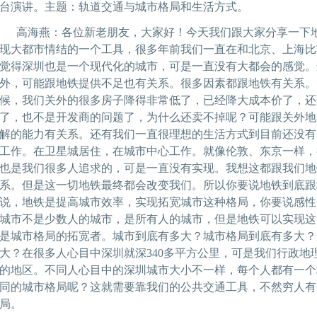
台演讲。主题：轨道交通与城市格局和生活方式。
高海燕：各位新老朋友，大家好！今天我们跟大家分享一下地
现大都市情结的一个工具，很多年前我们一直在和北京、上海比
觉得深圳也是一个现代化的城市，可是一直没有大都会的感觉。
外，可能跟地铁提供不足也有关系。很多因素都跟地铁有关系。
候，我们关外的很多房子降得非常低了，已经降大成本价了，还
了，也不是开发商的问题了，为什么还卖不掉呢？可能跟关外地
解的能力有关系。还有我们一直很理想的生活方式到目前还没有
工作。在卫星城居住，在城市中心工作。就像伦敦、东京一样，
也是我们很多人追求的，可是一直没有实现。我想这都跟我们地
系。但是这一切地铁最终都会改变我们。所以你要说地铁到底跟
说，地铁是提高城市效率，实现拓宽城市这种格局，你要说感性
城市不是少数人的城市，是所有人的城市，但是地铁可以实现这
是城市格局的拓宽者。城市到底有多大？城市格局到底有多大？
大？在很多人心目中深圳就深340多平方公里，可是我们行政地理
的地区。不同人心目中的深圳城市大小不一样，每个人都有一个
同的城市格局呢？这就需要靠我们的公共交通工具，不然穷人有
局。