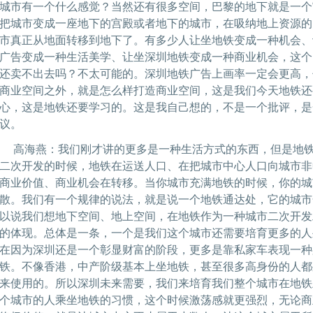
城市有一个什么感觉？当然还有很多空间，巴黎的地下就是一个
把城市变成一座地下的宫殿或者地下的城市，在吸纳地上资源的
市真正从地面转移到地下了。有多少人让坐地铁变成一种机会、
广告变成一种生活美学、让坐深圳地铁变成一种商业机会，这个
还卖不出去吗？不太可能的。深圳地铁广告上画率一定会更高，
商业空间之外，就是怎么样打造商业空间，这是我们今天地铁还
心，这是地铁还要学习的。这是我自己想的，不是一个批评，是
议。
高海燕：我们刚才讲的更多是一种生活方式的东西，但是地铁
二次开发的时候，地铁在运送人口、在把城市中心人口向城市非
商业价值、商业机会在转移。当你城市充满地铁的时候，你的城
散。我们有一个规律的说法，就是说一个地铁通达处，它的城市
以说我们想地下空间、地上空间，在地铁作为一种城市二次开发
的体现。总体是一条，一个是我们这个城市还需要培育更多的人
在因为深圳还是一个彰显财富的阶段，更多是靠私家车表现一种
铁。不像香港，中产阶级基本上坐地铁，甚至很多高身份的人都
来使用的。所以深圳未来需要，我们来培育我们整个城市在地铁上
个城市的人乘坐地铁的习惯，这个时候激荡感就更强烈，无论商